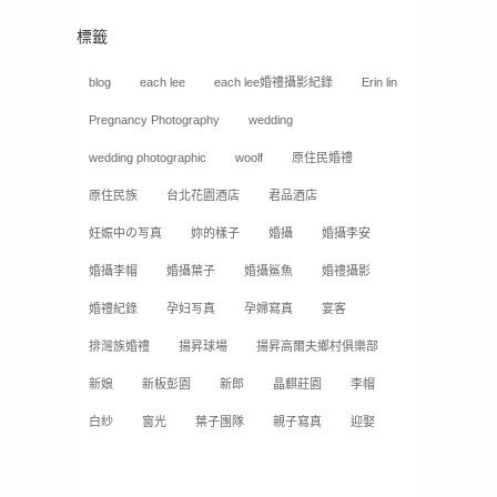
標籤
blog
each lee
each lee婚禮攝影紀錄
Erin lin
Pregnancy Photography
wedding
wedding photographic
woolf
原住民婚禮
原住民族
台北花園酒店
君品酒店
妊娠中の写真
妳的樣子
婚攝
婚攝李安
婚攝李帽
婚攝葉子
婚攝鯊魚
婚禮攝影
婚禮紀錄
孕妇写真
孕婦寫真
宴客
排灣族婚禮
揚昇球場
揚昇高爾夫鄉村俱樂部
新娘
新板彭園
新郎
晶麒莊園
李帽
白紗
窗光
葉子團隊
親子寫真
迎娶