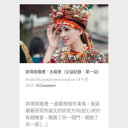
排灣族婚禮．太麻里（公益紀錄．第一站）
Posted by [email protected] on 14 9 月
2015 /
0 Comment
排灣族婚禮 一直都想做件事情，是延
續著研究所論文的研究方向(註1) 終於
有個機會，開啟了另一個門，開始了
另一個 […]