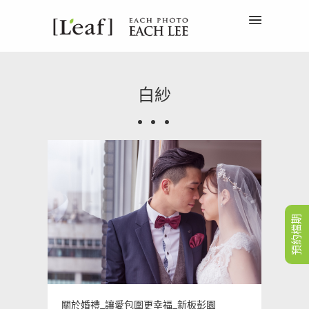
白紗
預約檔期
關於婚禮_讓愛包圍更幸福_新板彭園